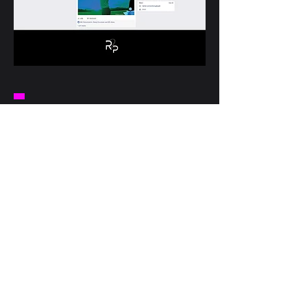
Leve sua marca além
das superfícies fale
com a R2.
Vamos conversar: